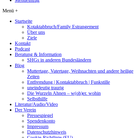
Menüeintrag
Menü +
Startseite
Kotaktabbruch/Family Estrangement
Über uns
Ziele
Kontakt
Podcast
Beratung & Information
SHGs in anderen Bundesländern
Blog
Muttertage, Vatertage, Weihnachten und andere heilige
Zeiten
Entfremdung | Kontaktabbruch | Funkstille
uneindeutig traurig
Die Wurzeln Ahnen – w(oh)er. wohin
Selbsthilfe
Literatur/Audio/Video
Der Verein
Pressespiegel
Spendenkonto
Impressum
Datenschutzhinweis
Cookie-Richtlinie (EU)