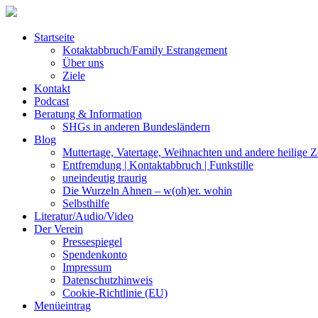
Startseite
Kotaktabbruch/Family Estrangement
Über uns
Ziele
Kontakt
Podcast
Beratung & Information
SHGs in anderen Bundesländern
Blog
Muttertage, Vatertage, Weihnachten und andere heilige Z
Entfremdung | Kontaktabbruch | Funkstille
uneindeutig traurig
Die Wurzeln Ahnen – w(oh)er. wohin
Selbsthilfe
Literatur/Audio/Video
Der Verein
Pressespiegel
Spendenkonto
Impressum
Datenschutzhinweis
Cookie-Richtlinie (EU)
Menüeintrag