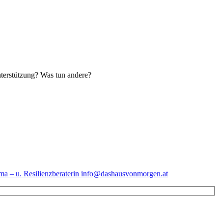
erstützung? Was tun andere?
 – u. Resilienzberaterin
info@dashausvonmorgen.at