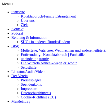
Menü +
Startseite
Kotaktabbruch/Family Estrangement
Über uns
Ziele
Kontakt
Podcast
Beratung & Information
SHGs in anderen Bundesländern
Blog
Muttertage, Vatertage, Weihnachten und andere heilige Z
Entfremdung | Kontaktabbruch | Funkstille
uneindeutig traurig
Die Wurzeln Ahnen – w(oh)er. wohin
Selbsthilfe
Literatur/Audio/Video
Der Verein
Pressespiegel
Spendenkonto
Impressum
Datenschutzhinweis
Cookie-Richtlinie (EU)
Menüeintrag