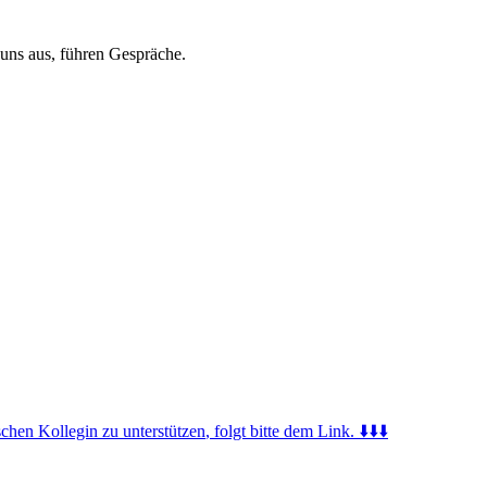
 uns aus, führen Gespräche.
tschen
Kollegi
n zu
unterstützen
, folgt bitte dem Link. ⬇️⬇️⬇️