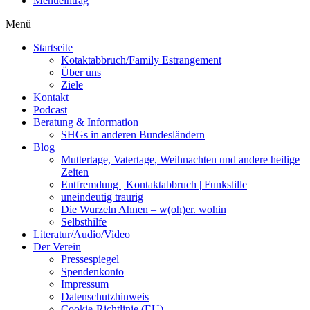
Menüeintrag
Menü +
Startseite
Kotaktabbruch/Family Estrangement
Über uns
Ziele
Kontakt
Podcast
Beratung & Information
SHGs in anderen Bundesländern
Blog
Muttertage, Vatertage, Weihnachten und andere heilige
Zeiten
Entfremdung | Kontaktabbruch | Funkstille
uneindeutig traurig
Die Wurzeln Ahnen – w(oh)er. wohin
Selbsthilfe
Literatur/Audio/Video
Der Verein
Pressespiegel
Spendenkonto
Impressum
Datenschutzhinweis
Cookie-Richtlinie (EU)