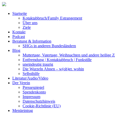
Startseite
Kotaktabbruch/Family Estrangement
Über uns
Ziele
Kontakt
Podcast
Beratung & Information
SHGs in anderen Bundesländern
Blog
Muttertage, Vatertage, Weihnachten und andere heilige Z
Entfremdung | Kontaktabbruch | Funkstille
uneindeutig traurig
Die Wurzeln Ahnen – w(oh)er. wohin
Selbsthilfe
Literatur/Audio/Video
Der Verein
Pressespiegel
Spendenkonto
Impressum
Datenschutzhinweis
Cookie-Richtlinie (EU)
Menüeintrag