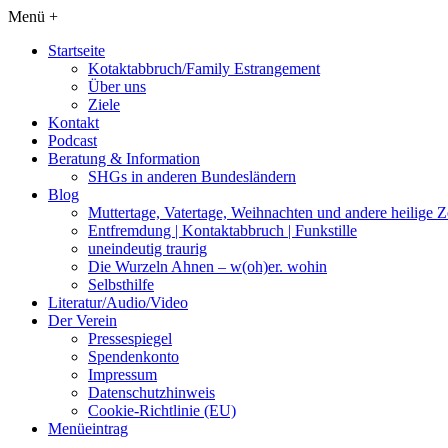
Menü +
Startseite
Kotaktabbruch/Family Estrangement
Über uns
Ziele
Kontakt
Podcast
Beratung & Information
SHGs in anderen Bundesländern
Blog
Muttertage, Vatertage, Weihnachten und andere heilige Z
Entfremdung | Kontaktabbruch | Funkstille
uneindeutig traurig
Die Wurzeln Ahnen – w(oh)er. wohin
Selbsthilfe
Literatur/Audio/Video
Der Verein
Pressespiegel
Spendenkonto
Impressum
Datenschutzhinweis
Cookie-Richtlinie (EU)
Menüeintrag