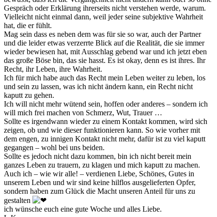
Gespräch oder Erklärung ihrerseits nicht verstehen werde, warum.
Vielleicht nicht einmal dann, weil jeder seine subjektive Wahrheit
hat, die er fühlt.
Mag sein dass es neben dem was für sie so war, auch der Partner
und die leider etwas verzerrte Blick auf die Realität, die sie immer
wieder bewiesen hat, mit Ausschlag gebend war und ich jetzt eben
das große Böse bin, das sie hasst. Es ist okay, denn es ist ihres. Ihr
Recht, ihr Leben, ihre Wahrheit.
Ich für mich habe auch das Recht mein Leben weiter zu leben, los
und sein zu lassen, was ich nicht ändern kann, ein Recht nicht
kaputt zu gehen.
Ich will nicht mehr wütend sein, hoffen oder anderes – sondern ich
will mich frei machen von Schmerz, Wut, Trauer …
Sollte es irgendwann wieder zu einem Kontakt kommen, wird sich
zeigen, ob und wie dieser funktionieren kann. So wie vorher mit
dem engen, zu innigen Kontakt nicht mehr, dafür ist zu viel kaputt
gegangen – wohl bei uns beiden.
Sollte es jedoch nicht dazu kommen, bin ich nicht bereit mein
ganzes Leben zu trauern, zu klagen und mich kaputt zu machen.
Auch ich – wie wir alle! – verdienen Liebe, Schönes, Gutes in
unserem Leben und wir sind keine hilflos ausgelieferten Opfer,
sondern haben zum Glück die Macht unseren Anteil für uns zu
gestalten
ich wünsche euch eine gute Woche und alles Liebe.