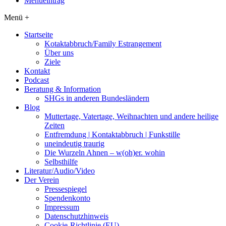
Menüeintrag
Menü +
Startseite
Kotaktabbruch/Family Estrangement
Über uns
Ziele
Kontakt
Podcast
Beratung & Information
SHGs in anderen Bundesländern
Blog
Muttertage, Vatertage, Weihnachten und andere heilige
Zeiten
Entfremdung | Kontaktabbruch | Funkstille
uneindeutig traurig
Die Wurzeln Ahnen – w(oh)er. wohin
Selbsthilfe
Literatur/Audio/Video
Der Verein
Pressespiegel
Spendenkonto
Impressum
Datenschutzhinweis
Cookie-Richtlinie (EU)