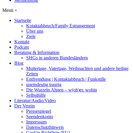
Menüeintrag
Menü +
Startseite
Kotaktabbruch/Family Estrangement
Über uns
Ziele
Kontakt
Podcast
Beratung & Information
SHGs in anderen Bundesländern
Blog
Muttertage, Vatertage, Weihnachten und andere heilige
Zeiten
Entfremdung | Kontaktabbruch | Funkstille
uneindeutig traurig
Die Wurzeln Ahnen – w(oh)er. wohin
Selbsthilfe
Literatur/Audio/Video
Der Verein
Pressespiegel
Spendenkonto
Impressum
Datenschutzhinweis
Cookie-Richtlinie (EU)