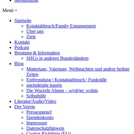
Menüeintrag
Menü +
Startseite
Kotaktabbruch/Family Estrangement
Über uns
Ziele
Kontakt
Podcast
Beratung & Information
SHGs in anderen Bundesländern
Blog
Muttertage, Vatertage, Weihnachten und andere heilige
Zeiten
Entfremdung | Kontaktabbruch | Funkstille
uneindeutig traurig
Die Wurzeln Ahnen – w(oh)er. wohin
Selbsthilfe
Literatur/Audio/Video
Der Verein
Pressespiegel
Spendenkonto
Impressum
Datenschutzhinweis
Cookie-Richtlinie (EU)