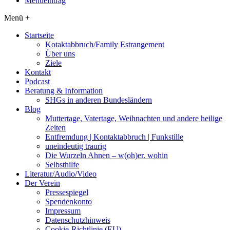
Menüeintrag
Menü +
Startseite
Kotaktabbruch/Family Estrangement
Über uns
Ziele
Kontakt
Podcast
Beratung & Information
SHGs in anderen Bundesländern
Blog
Muttertage, Vatertage, Weihnachten und andere heilige
Zeiten
Entfremdung | Kontaktabbruch | Funkstille
uneindeutig traurig
Die Wurzeln Ahnen – w(oh)er. wohin
Selbsthilfe
Literatur/Audio/Video
Der Verein
Pressespiegel
Spendenkonto
Impressum
Datenschutzhinweis
Cookie-Richtlinie (EU)