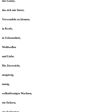
das Ganze,
das sich mir bietet.
Verwandeln zu können,
in Kraft,
in Gelassenheit,
Wohlwollen
und Liebe.
Die Zuversicht,
neugierig,
mutig,
wellenförmiges Wachsen,
ein Sickern,
ein Ausbreiten,