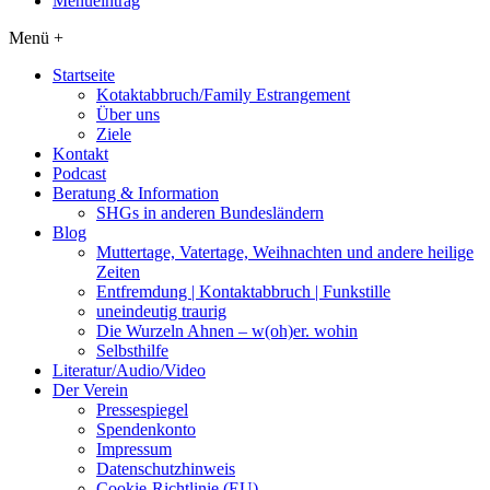
Menüeintrag
Menü +
Startseite
Kotaktabbruch/Family Estrangement
Über uns
Ziele
Kontakt
Podcast
Beratung & Information
SHGs in anderen Bundesländern
Blog
Muttertage, Vatertage, Weihnachten und andere heilige
Zeiten
Entfremdung | Kontaktabbruch | Funkstille
uneindeutig traurig
Die Wurzeln Ahnen – w(oh)er. wohin
Selbsthilfe
Literatur/Audio/Video
Der Verein
Pressespiegel
Spendenkonto
Impressum
Datenschutzhinweis
Cookie-Richtlinie (EU)