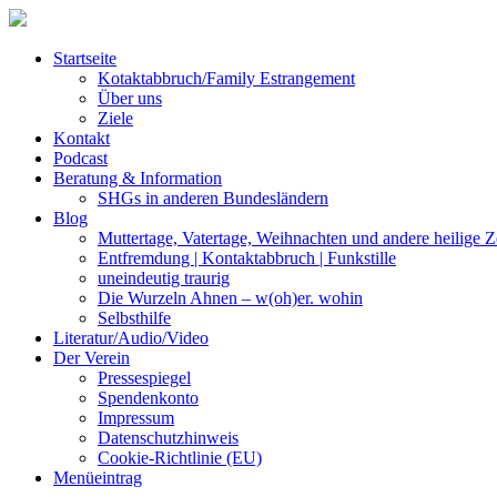
Startseite
Kotaktabbruch/Family Estrangement
Über uns
Ziele
Kontakt
Podcast
Beratung & Information
SHGs in anderen Bundesländern
Blog
Muttertage, Vatertage, Weihnachten und andere heilige Z
Entfremdung | Kontaktabbruch | Funkstille
uneindeutig traurig
Die Wurzeln Ahnen – w(oh)er. wohin
Selbsthilfe
Literatur/Audio/Video
Der Verein
Pressespiegel
Spendenkonto
Impressum
Datenschutzhinweis
Cookie-Richtlinie (EU)
Menüeintrag