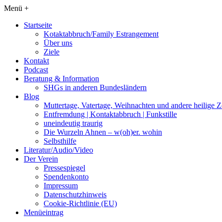
Menü +
Startseite
Kotaktabbruch/Family Estrangement
Über uns
Ziele
Kontakt
Podcast
Beratung & Information
SHGs in anderen Bundesländern
Blog
Muttertage, Vatertage, Weihnachten und andere heilige Z
Entfremdung | Kontaktabbruch | Funkstille
uneindeutig traurig
Die Wurzeln Ahnen – w(oh)er. wohin
Selbsthilfe
Literatur/Audio/Video
Der Verein
Pressespiegel
Spendenkonto
Impressum
Datenschutzhinweis
Cookie-Richtlinie (EU)
Menüeintrag